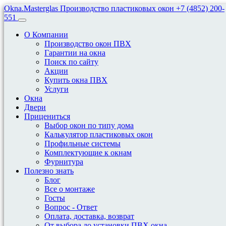
Okna.Masterglas
Производство пластиковых окон
+7 (4852) 200-
551
О Компании
Производство окон ПВХ
Гарантии на окна
Поиск по сайту
Акции
Акции На Покупку
Купить окна ПВХ
Услуги
Пластиковых Окон От
Окна
Двери
Компании Окна.мастергласс
Прицениться
Выбор окон по типу дома
На 2023 Г.
Калькулятор пластиковых окон
Профильные системы
Комплектующие к окнам
Акции
Фурнитура
Полезно знать
Блог
1. Скидка 3% при заказе от 40 тысяч рублей.
Все о монтаже
Госты
Телефон:
+7 (4852) 200-551
Вопрос - Ответ
+7 (4852) 200-551
Оплата, доставка, возврат
От выбора до установки ПВХ окна