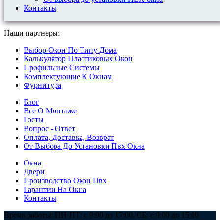
Контакты
г. Ярославль ул. Вспольинское поле 16
Наши партнеры:
ООО "Мастергласс"
Выбор Окон По Типу Дома
Калькулятор Пластиковых Окон
Профильные Системы
Комплектующие К Окнам
Фурнитура
Блог
Все О Монтаже
Госты
Вопрос - Ответ
Оплата, Доставка, Возврат
От Выбора До Установки Пвх Окна
Окна
Двери
Производство Окон Пвх
Гарантии На Окна
Контакты
Время работы: ПН-ПТ: с 9:00 до 17:00, СБ: с 9:00 до 15:00