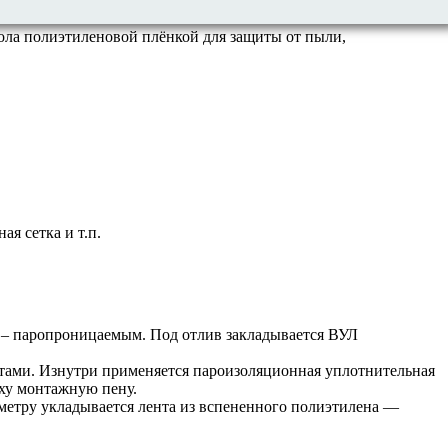
ола полиэтиленовой плёнкой для защиты от пыли,
я сетка и т.п.
 – паропроницаемым. Под отлив закладывается ВУЛ
тами. Изнутри применяется пароизоляционная уплотнительная
рху монтажную пену.
метру укладывается лента из вспененного полиэтилена —