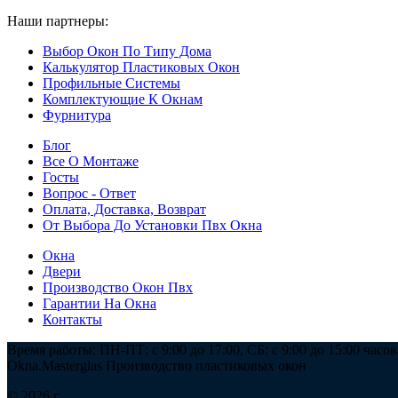
Наши партнеры:
ООО "Мастергласс"
Выбор Окон По Типу Дома
Калькулятор Пластиковых Окон
Профильные Системы
Комплектующие К Окнам
Фурнитура
Блог
Все О Монтаже
Госты
Вопрос - Ответ
Оплата, Доставка, Возврат
От Выбора До Установки Пвх Окна
Окна
Двери
Производство Окон Пвх
Гарантии На Окна
Контакты
Время работы: ПН-ПТ: с 9:00 до 17:00, СБ: с 9:00 до 15:00 часов
Okna.Masterglas
Производство пластиковых окон
© 2026 г.