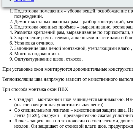
Тщательное проведение каждого этапа работ влияет на качеств
Подготовка помещения – уборка вещей, освобождение пр
повреждений.
Демонтаж старых оконных рам – разбор конструкций, зач
Подготовка оконных проёмов – выравнивание, реставрац
Разметка креплений рам, выравнивание по горизонтали, 
Закрепление рам нагелями, анкерными пластинами и бол
Установка отливов.
Заполнение шва пеной монтажной, утепляющими влаго-,
Монтаж подоконника.
Оштукатуривание швов, откосов.
При установке окон монтируются дополнительные конструктивн
Теплоизоляция шва напрямую зависит от качественного выполн
Три способа монтажа окон ПВХ
Стандарт – монтажный шов защищается минимально. Изн
(влагоизоляционная уплотнительная лента).
Со специальными лентами – качественная защита шва. Н
лента (ПУЛ), снаружи – предварительно сжатая уплотнит
Люкс – защита шва по технологии со спецлентами, допо
изолон. Он защищает от стеновой влаги шов, предупрежд