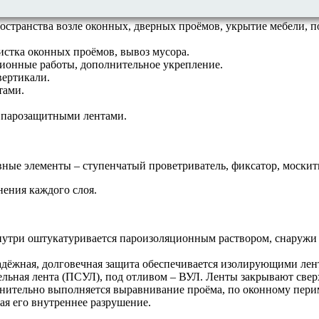
о монтажа окон в целом.
остранства возле оконных, дверных проёмов, укрытие мебели, п
истка оконных проёмов, вывоз мусора.
ионные работы, дополнительное укрепление.
вертикали.
тами.
 парозащитными лентами.
ые элементы – ступенчатый проветриватель, фиксатор, москитна
ения каждого слоя.
утри оштукатуривается пароизоляционным раствором, снаружи
адёжная, долговечная защита обеспечивается изолирующими лен
ельная лента (ПСУЛ), под отливом – ВУЛ. Ленты закрывают све
лнительно выполняется выравнивание проёма, по оконному пери
ая его внутреннее разрушение.