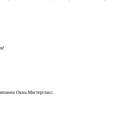
я!
омпании Окна.Мастергласс.