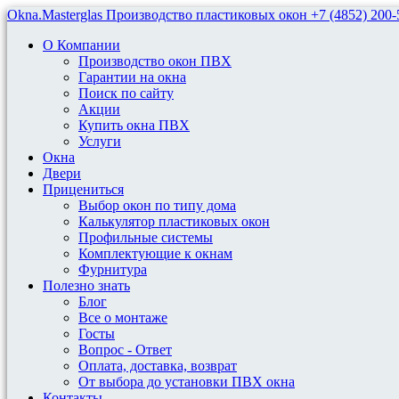
Okna.Masterglas
Производство пластиковых окон
+7 (4852) 200-
О Компании
Производство окон ПВХ
Гарантии на окна
Поиск по сайту
Акции
Купить окна ПВХ
Монтаж Пластиковых Окон В 
Услуги
Окна
Двери
Установка пластиковых окон в квартире
Прицениться
Выбор окон по типу дома
Калькулятор пластиковых окон
Установка Пластиковых Окон
Профильные системы
Комплектующие к окнам
Фурнитура
Качественная установка окон гарантирует герметичность монт
Полезно знать
требованиям к монтажу, последовательное, тщательное выполн
Блог
Все о монтаже
Все конструкции, изготовленные на нашем заводе, мы достав
Госты
Вопрос - Ответ
ЭТАПЫ УСТАНОВКИ ОКОН
Оплата, доставка, возврат
От выбора до установки ПВХ окна
Контакты