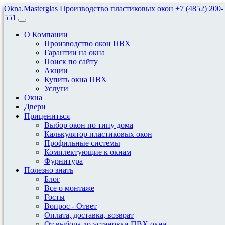
Okna.Masterglas
Производство пластиковых окон
+7 (4852) 200-
551
О Компании
Производство окон ПВХ
Гарантии на окна
Поиск по сайту
Акции
Установка Откосов И
Купить окна ПВХ
Услуги
Подоконников
Окна
Двери
Прицениться
Установка откосов и подоконников
Выбор окон по типу дома
Калькулятор пластиковых окон
Профильные системы
Установка Откосов И
Комплектующие к окнам
Фурнитура
Подоконников
Полезно знать
Блог
Все о монтаже
Само по себе окно — незаконченная конструкция. Чтобы все
Госты
«работало» правильно, необходимы откосы. Нашим клиентам
Вопрос - Ответ
мы рекомендуем пластиковые откосы — как наиболее
Оплата, доставка, возврат
надежные и простые в эксплуатации.
От выбора до установки ПВХ окна