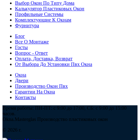
Выбор Окон По Типу Дома
Калькулятор Пластиковых Окон
Профильные Системы
Комплектующие К Окнам
Фурнитура
Блог
Все О Монтаже
Госты
Вопрос - Ответ
Оплата, Доставка, Возврат
От Выбора До Установки Пвх Окна
Окна
Двери
Производство Окон Пвх
Гарантии На Окна
Контакты
Время работы: ПН-ПТ: с 9:00 до 17:00, СБ: с 9:00 до 15:00
часов.
Okna.Masterglas
Производство пластиковых окон
© 2026 г.