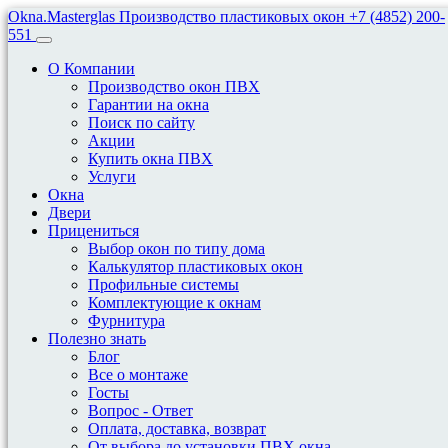
Okna.Masterglas
Производство пластиковых окон
+7 (4852) 200-
551
О Компании
Производство окон ПВХ
Гарантии на окна
Поиск по сайту
Акции
Окна Brusbox 70-6
Купить окна ПВХ
Услуги
Окна
Двери
Прицениться
BRUSBOX 70-6
Выбор окон по типу дома
Калькулятор пластиковых окон
Профильные системы
BRUSBOX 70-6
— результат передовых разработок компании
Комплектующие к окнам
«БРУСБОКС» в области энергосберегающих профильных
Фурнитура
систем.
Полезно знать
Блог
Современная система с монтажной глубиной
70 мм
и
Все о монтаже
максимальным для данного класса количеством камер —
Госты
шесть
— обеспечивает высокий уровень тепло- и
Вопрос - Ответ
шумоизоляции. Благодаря этим характеристикам профиль
Оплата, доставка, возврат
уверенно занимает лидирующие позиции в премиальном
От выбора до установки ПВХ окна