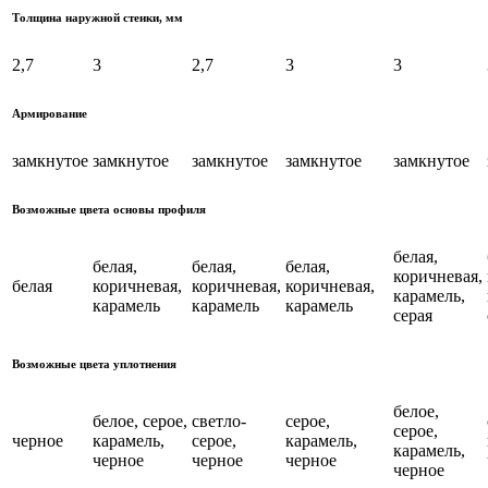
Толщина наружной стенки, мм
2,7
3
2,7
3
3
Армирование
замкнутое
замкнутое
замкнутое
замкнутое
замкнутое
Возможные цвета основы профиля
белая,
белая,
белая,
белая,
коричневая,
белая
коричневая,
коричневая,
коричневая,
карамель,
карамель
карамель
карамель
серая
Возможные цвета уплотнения
белое,
белое, серое,
светло-
серое,
серое,
черное
карамель,
серое,
карамель,
карамель,
черное
черное
черное
черное