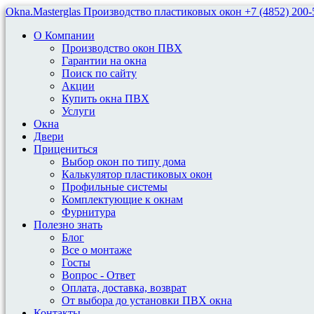
Okna.Masterglas
Производство пластиковых окон
+7 (4852) 200-
О Компании
Производство окон ПВХ
Гарантии на окна
Поиск по сайту
Акции
Купить окна ПВХ
Сравнительные Характеристики
Услуги
Окна
Сравнительные характеристики
Двери
Прицениться
технических показателей профилей
Выбор окон по типу дома
окон VEKA
Калькулятор пластиковых окон
Профильные системы
Комплектующие к окнам
Сравнительные
Фурнитура
Полезно знать
характеристики профилей
Блог
Все о монтаже
ПВХ окон компании VEKA
Госты
Вопрос - Ответ
Оплата, доставка, возврат
24 августа, 2022
От выбора до установки ПВХ окна
Контакты