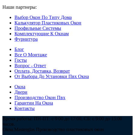
Наши партнеры:
ООО "Мастергласс"
Выбор Окон По Типу Дома
Калькулятор Пластиковых Окон
Профильные Системы
Комплектующие К Окнам
Фурнитура
Блог
Все О Монтаже
Госты
Вопрос - Ответ
Оплата, Доставка, Возврат
От Выбора До Установки Пвх Окна
Окна
Двери
Производство Окон Пвх
Гарантии На Окна
Контакты
Время работы: ПН-ПТ: с 9:00 до 17:00, СБ: с 9:00 до 15:00
часов.
Okna.Masterglas
Производство пластиковых окон