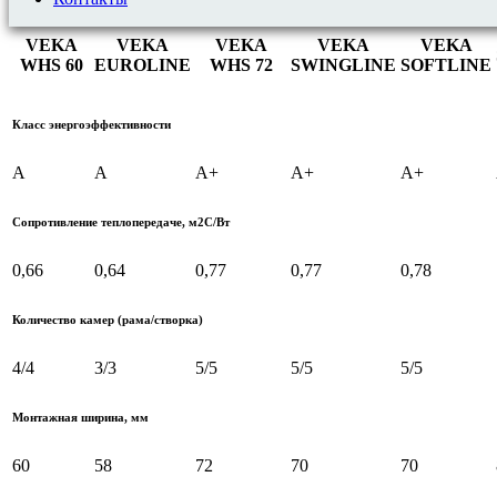
VEKA
VEKA
VEKA
VEKA
VEKA
WHS 60
EUROLINE
WHS 72
SWINGLINE
SOFTLINE
Класс энергоэффективности
А
A
А+
А+
A+
Сопротивление теплопередаче, м2С/Вт
0,66
0,64
0,77
0,77
0,78
Количество камер (рама/створка)
4/4
3/3
5/5
5/5
5/5
Монтажная ширина, мм
60
58
72
70
70