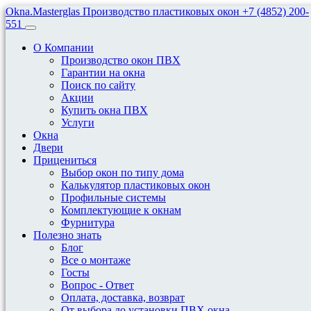
Okna.Masterglas
Производство пластиковых окон
+7 (4852) 200-
551
О Компании
Производство окон ПВХ
Гарантии на окна
Поиск по сайту
Акции
Самостоятельно Отремонтировать
Купить окна ПВХ
Окно
Услуги
Окна
Двери
Как самостоятельно
Прицениться
Выбор окон по типу дома
отремонтировать
Калькулятор пластиковых окон
Профильные системы
пластиковое окно
Комплектующие к окнам
Фурнитура
Полезно знать
25 апреля, 2023
Блог
Все о монтаже
Госты
Красивые и функциональные металлопластиковые оконные
Вопрос - Ответ
конструкции очень надежны. Они служат долго и
Оплата, доставка, возврат
беспроблемно. Но все-таки иногда требуют ремонта. Не всегда
От выбора до установки ПВХ окна