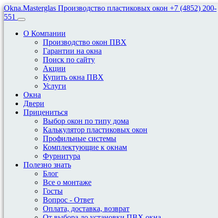
Okna.Masterglas
Производство пластиковых окон
+7 (4852) 200-
551
О Компании
Производство окон ПВХ
Гарантии на окна
Поиск по сайту
Акции
Установка Подоконника И Откосов
Купить окна ПВХ
Своими Руками
Услуги
Окна
Двери
Установка откосов и подоконника
Прицениться
Выбор окон по типу дома
Калькулятор пластиковых окон
Установка подоконника и
Профильные системы
Комплектующие к окнам
откосов своими руками
Фурнитура
Полезно знать
Блог
19 февраля, 2023
Все о монтаже
Госты
Вопрос - Ответ
Подрезка подоконника выполняется в соответствии с
Оплата, доставка, возврат
размерами внутренней части проема. Устанавливаемая деталь
От выбора до установки ПВХ окна