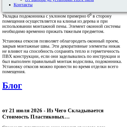
должна упереться задней стороной в подкладочный профиль
Контакты
и заходить с каждого бока минимум на 2 см под откос.
0
Укладка подоконника с уклоном примерно 6
в сторону
помещения осуществляется на клинья из дерева и при
использовании монтажной пены. Элемент оконной системы
необходимо временно прижать тяжелым предметом.
Установка откосов позволяет облагородить оконный проем,
закрыв монтажные швы. Эти декоративные элементы никак
не влияют на способность сохранять тепло и герметичность
ПВХ конструкции, если они заделывались по инструкции и
был выполнен правильный монтаж водослива, подоконника.
Установку откосов можно провести во время отделки всего
помещения.
Блог
от 21 июля 2026
- Из Чего Складывается
Стоимость Пластиковых…