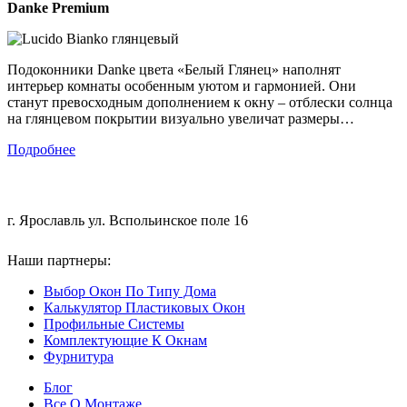
Danke
Premium
Подоконники Danke цвета «Белый Глянец» наполнят
интерьер комнаты особенным уютом и гармонией. Они
станут превосходным дополнением к окну – отблески солнца
на глянцевом покрытии визуально увеличат размеры…
Подробнее
+7 (4852) 200-551
г. Ярославль ул. Вспольинское поле 16
Наши партнеры:
ООО "Мастергласс"
Выбор Окон По Типу Дома
Калькулятор Пластиковых Окон
Профильные Системы
Комплектующие К Окнам
Фурнитура
Блог
Все О Монтаже