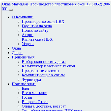
Okna.Masterglas
Производство пластиковых окон
+7 (4852) 200-
551
О Компании
Производство окон ПВХ
Гарантии на окна
Поиск по сайту
Акции
Продажа подоконников ПВХ
Купить окна ПВХ
Услуги
в Ярославле
Окна
Двери
Прицениться
Mahagony глянцевый
Выбор окон по типу дома
Калькулятор пластиковых окон
Профильные системы
Mahagony глянцевый
Комплектующие к окнам
Фурнитура
Полезно знать
Блог
Серия:
Danke
Premium
Все о монтаже
Госты
Длина:
max 6000см.
Вопрос - Ответ
Оплата, доставка, возврат
Ширина:
10см, 15см, 20см, 25см, 30см, 35см, 40см, 45см,
От выбора до установки ПВХ окна