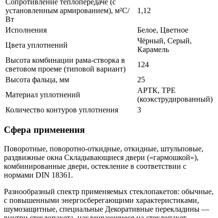
Сопротивление теплопередаче (с
установленным армированием), м²С/
1,12
Вт
Исполнения
Белое, Цветное
Чёрный, Серый,
Цвета уплотнений
Карамель
Высота комбинации рама-створка в
124
световом проеме (типовой вариант)
Высота фальца, мм
25
АРТК, ТРЕ
Материал уплотнений
(коэкструдированный)
Количество контуров уплотнения
3
Сфера применения
Поворотные, поворотно-откидные, откидные, штульповые,
раздвижные окна Складывающиеся двери («гармошкой»),
комбинированные двери, остекление в соответствии с
нормами DIN 18361.
Разнообразный спектр применяемых стеклопакетов: обычные,
с повышенными энергосберегающими характеристиками,
шумозащитные, специальные Декоративные перекладины —
внутри стеклопакета, наклеивающиеся на стеклопакет,