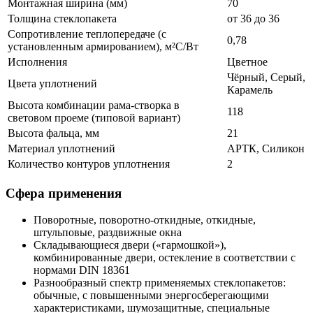
Монтажная ширина (мм)
70
Толщина стеклопакета
от 36 до 36
Сопротивление теплопередаче (с
0,78
установленным армированием), м²С/Вт
Исполнения
Цветное
Чёрный, Серый,
Цвета уплотнений
Карамель
Высота комбинации рама-створка в
118
световом проеме (типовой вариант)
Высота фальца, мм
21
Материал уплотнений
АРТК, Силикон
Количество контуров уплотнения
2
Сфера применения
Поворотные, поворотно-откидные, откидные,
штульповые, раздвижные окна
Складывающиеся двери («гармошкой»),
комбинированные двери, остекление в соответствии с
нормами DIN 18361
Разнообразный спектр применяемых стеклопакетов:
обычные, с повышенными энергосберегающими
характеристиками, шумозащитные, специальные