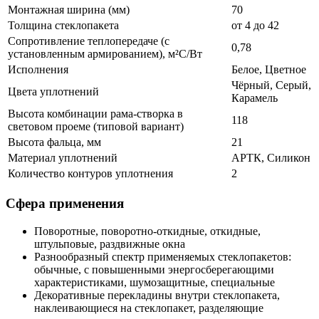
Монтажная ширина (мм)
70
Толщина стеклопакета
от 4 до 42
Сопротивление теплопередаче (с
0,78
установленным армированием), м²С/Вт
Исполнения
Белое, Цветное
Чёрный, Серый,
Цвета уплотнений
Карамель
Высота комбинации рама-створка в
118
световом проеме (типовой вариант)
Высота фальца, мм
21
Материал уплотнений
АРТК, Силикон
Количество контуров уплотнения
2
Сфера применения
Поворотные, поворотно-откидные, откидные,
штульповые, раздвижные окна
Разнообразный спектр применяемых стеклопакетов:
обычные, с повышенными энергосберегающими
характеристиками, шумозащитные, специальные
Декоративные перекладины внутри стеклопакета,
наклеивающиеся на стеклопакет, разделяющие