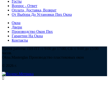
Госты
Вопрос - Ответ
Оплата, Доставка, Возврат
От Выбора До Установки Пвх Окна
Окна
Двери
Производство Окон Пвх
Гарантии На Окна
Контакты
Время работы: ПН-ПТ: с 9:00 до 17:00, СБ: с 9:00 до 15:00
часов.
Okna.Masterglas
Производство пластиковых окон
© 2026 г.