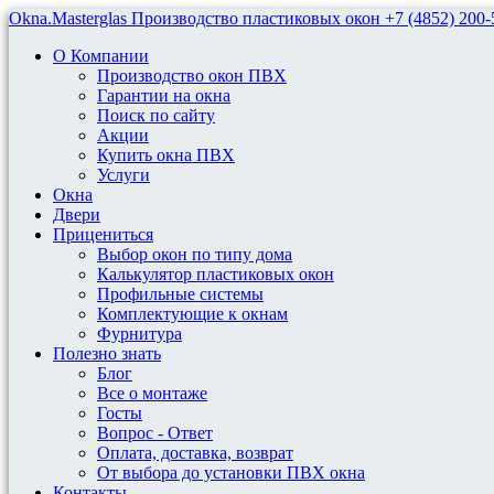
Okna.Masterglas
Производство пластиковых окон
+7 (4852) 200-
О Компании
Производство окон ПВХ
Гарантии на окна
Поиск по сайту
Акции
Купить окна ПВХ
Профильные Системы Veka
Услуги
Окна
Двери
Выбери подходящую профильную
Прицениться
Выбор окон по типу дома
систему от Veka
Калькулятор пластиковых окон
Профильные системы
Комплектующие к окнам
Фурнитура
Профильная система Veka
Полезно знать
Блог
Все о монтаже
Госты
Выбери подходящую
Вопрос - Ответ
Оплата, доставка, возврат
профильную систему от Veka
От выбора до установки ПВХ окна
Контакты