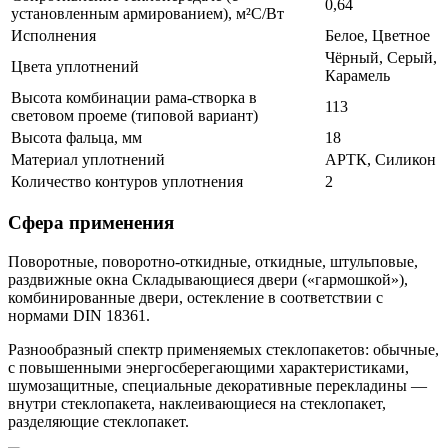
0,64
установленным армированием), м²С/Вт
Исполнения
Белое, Цветное
Чёрный, Серый,
Цвета уплотнений
Карамель
Высота комбинации рама-створка в
113
световом проеме (типовой вариант)
Высота фальца, мм
18
Материал уплотнений
АРТК, Силикон
Количество контуров уплотнения
2
Сфера применения
Поворотные, поворотно-откидные, откидные, штульповые,
раздвижные окна Складывающиеся двери («гармошкой»),
комбинированные двери, остекление в соответствии с
нормами DIN 18361.
Разнообразный спектр применяемых стеклопакетов: обычные,
с повышенными энергосберегающими характеристиками,
шумозащитные, специальные декоративные перекладины —
внутри стеклопакета, наклеивающиеся на стеклопакет,
разделяющие стеклопакет.